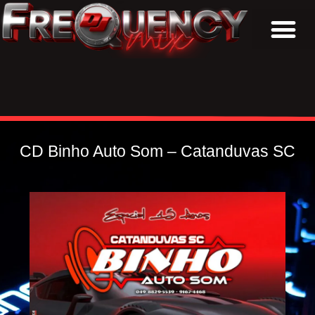
BAIXAR CDs
CD Binho Auto Som – Catanduvas SC