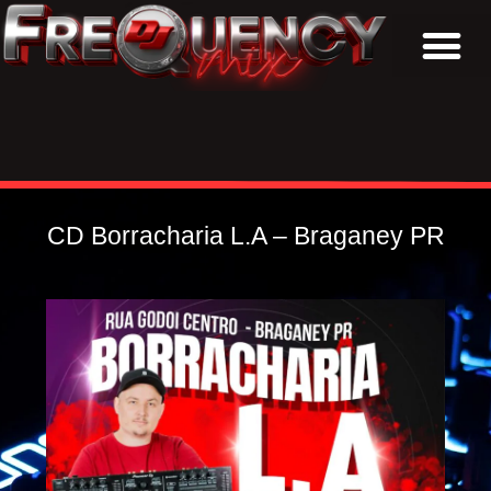
BAIXAR CDs
CD Borracharia L.A – Braganey PR