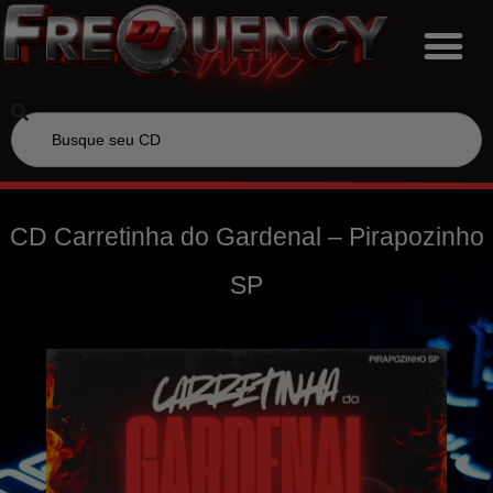
CD Carretinha do Gardenal – Pirapozinho
SP