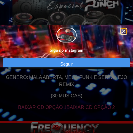
Siga no instagram
Seguir
GENERO: MALA ABERTA, MEGA FUNK E SERTANEJO
REMIX
(30 MUSICAS)
BAIXAR CD OPÇÃO 1
BAIXAR CD OPÇÃO 2