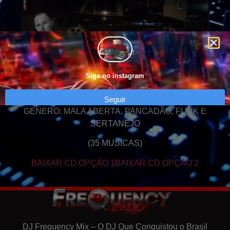
Siga no instagram
Seguir
GENERO: MALA ABERTA, PANCADÃO, FUNK E
SERTANEJO
(35 MUSICAS)
BAIXAR CD OPÇÃO 1
BAIXAR CD OPÇÃO 2
DJ Frequency Mix – O DJ Que Conquistou o Brasil