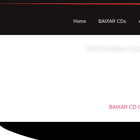
Home
BAIXAR CDs
CD Paredao Cave
G
BAIXAR CD 