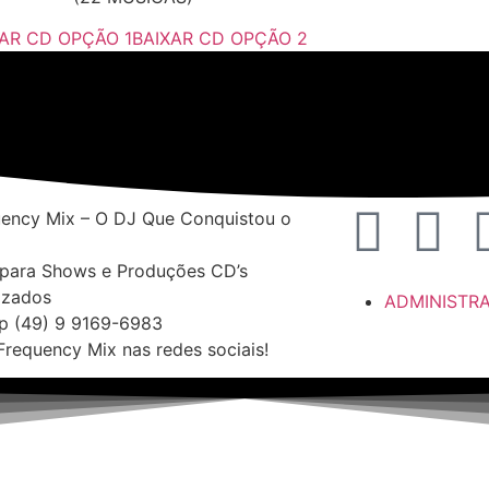
AR CD OPÇÃO 1
BAIXAR CD OPÇÃO 2
ency Mix – O DJ Que Conquistou o
para Shows e Produções CD’s
izados
ADMINISTR
p (49) 9 9169-6983
Frequency Mix nas redes sociais!