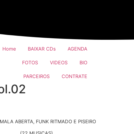
Home
BAIXAR CDs
AGENDA
FOTOS
VIDEOS
BIO
PARCEIROS
CONTRATE
ol.02
MALA ABERTA, FUNK RITMADO E PISEIRO
(22 MUSICAS)