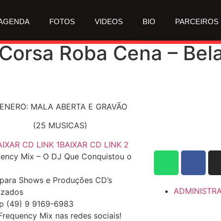
AGENDA
FOTOS
VIDEOS
BIO
PARCEIROS
orsa Roba Cena – Bela
ENERO: MALA ABERTA E GRAVÃO
(25 MUSICAS)
AIXAR CD LINK 1
BAIXAR CD LINK 2
ency Mix – O DJ Que Conquistou o
para Shows e Produções CD’s
ADMINISTR
izados
p (49) 9 9169-6983
Frequency Mix nas redes sociais!