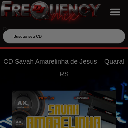
CD Savah Amarelinha de Jesus – Quaraí
RS