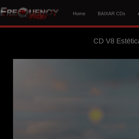
Home
BAIXAR CDs
CD V8 Estétic