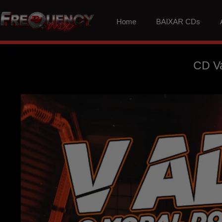
Home
BAIXAR CDs
CD V