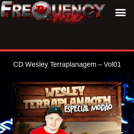
BAIXAR CDs
CD Wesley Terraplanagem – Vol01