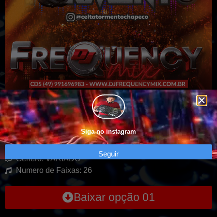
CD Equipe Tormento – Chapecó SC –
Vol.2
Siga no instagram
Seguir
Genero: VARIADO
Numero de Faixas: 26
Baixar opção 01