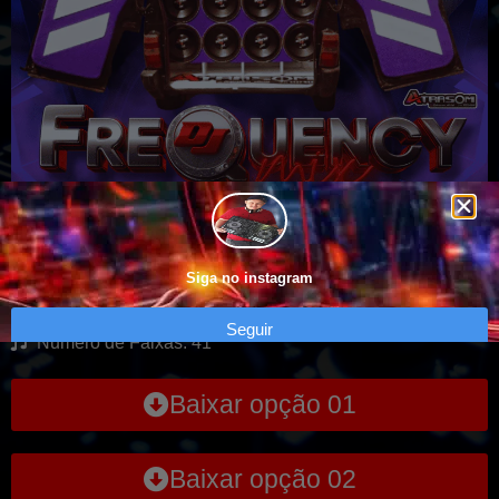
CD Fiorino Destruidora – Chapecó SC
Siga no instagram
Genero: VARIADO
Seguir
Numero de Faixas: 41
Baixar opção 01
Baixar opção 02