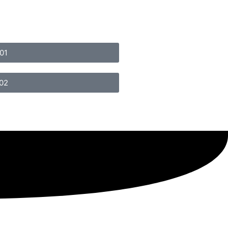
01
 02