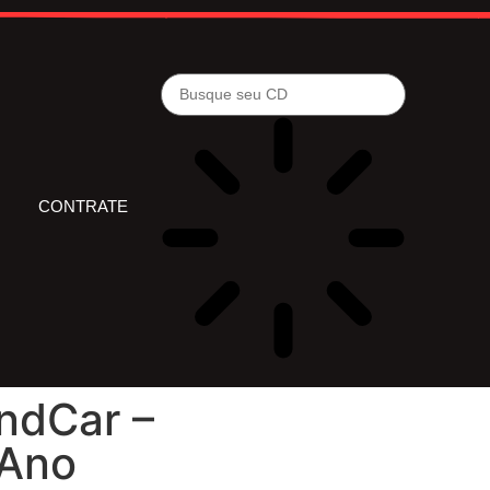
CONTRATE
ndCar –
 Ano