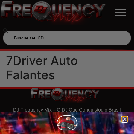
7Driver Auto
Falantes
DJ Frequency Mix – O DJ Que Conquistou o Brasil
Contato para Shows e Produções CD’s Personalizados
Whatsapp (49) 9 9169-6983
Siga DJ Frequency Mix nas redes sociais!